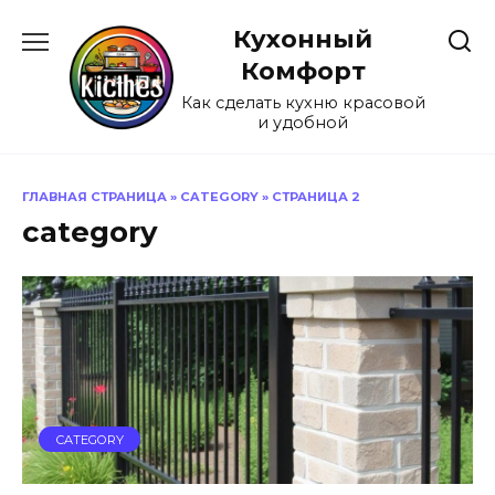
Перейти
Кухонный
к
содержанию
Комфорт
Как сделать кухню красовой
и удобной
ГЛАВНАЯ СТРАНИЦА
»
CATEGORY
»
СТРАНИЦА 2
category
CATEGORY