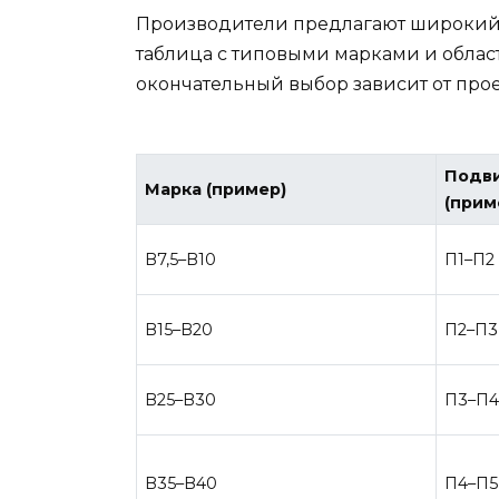
Производители предлагают широкий
таблица с типовыми марками и облас
окончательный выбор зависит от про
Подв
Марка (пример)
(прим
B7,5–B10
П1–П2
B15–B20
П2–П3
B25–B30
П3–П
B35–B40
П4–П5