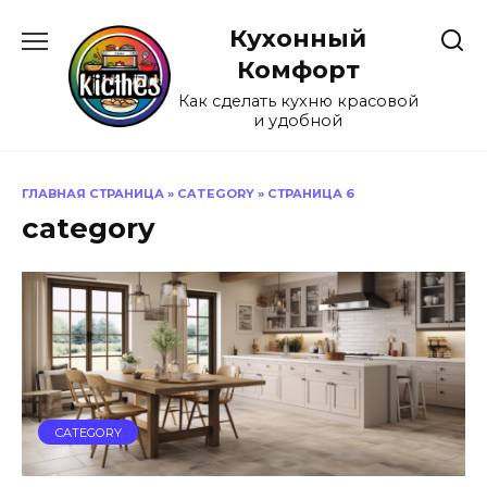
Перейти
Кухонный
к
содержанию
Комфорт
Как сделать кухню красовой
и удобной
ГЛАВНАЯ СТРАНИЦА
»
CATEGORY
»
СТРАНИЦА 6
category
CATEGORY