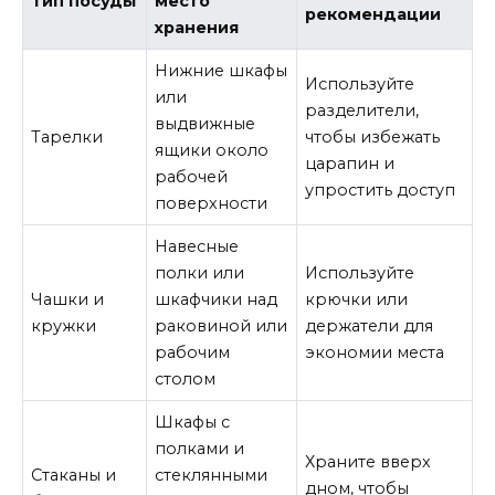
Тип посуды
место
рекомендации
хранения
Нижние шкафы
Используйте
или
разделители,
выдвижные
Тарелки
чтобы избежать
ящики около
царапин и
рабочей
упростить доступ
поверхности
Навесные
полки или
Используйте
Чашки и
шкафчики над
крючки или
кружки
раковиной или
держатели для
рабочим
экономии места
столом
Шкафы с
полками и
Храните вверх
Стаканы и
стеклянными
дном, чтобы