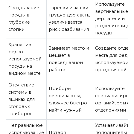
Используйте
Складывание
Тарелки и чашки
вертикальные
посуды в
трудно доставать,
держатели и
глубокие
увеличивается
разделители дл
стопки
риск разбивания
посуды
Хранение
Занимает место и
Создайте отдел
редко
мешает в
места для редко
используемой
повседневной
используемой,
посуды на
работе
праздничной по
видном месте
Отсутствие
Приборы
Используйте
системы в
смешиваются,
специализиров
ящиках для
сложнее быстро
органайзеры с
столовых
найти нужный
отделениями
приборов
Неправильное
Устанавливайте
использование
Потеря
дополнительны